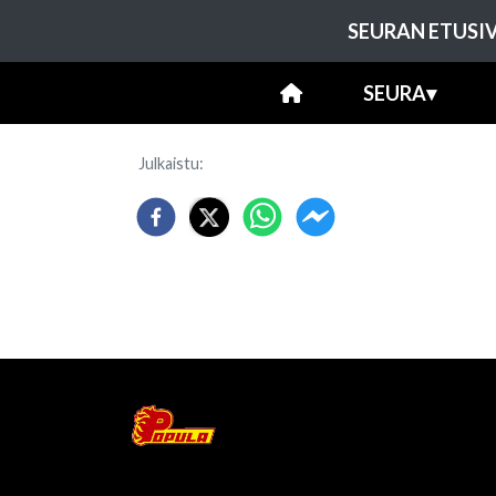
SEURAN ETUSI
SEURA
▾
Julkaistu
: