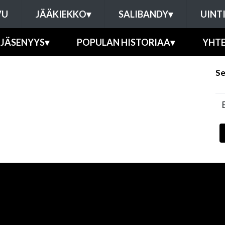
VU
JÄÄKIEKKO
▾
SALIBANDY
▾
UINT
JÄSENYYS
▾
POPULAN HISTORIAA
▾
YHT
Se
E