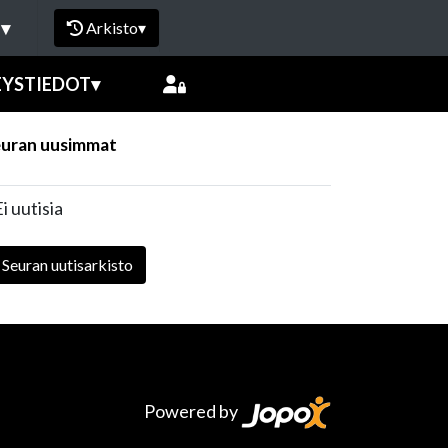
I
▾
Arkisto
▾
EYSTIEDOT
▾
uran uusimmat
i uutisia
Seuran uutisarkisto
Powered by