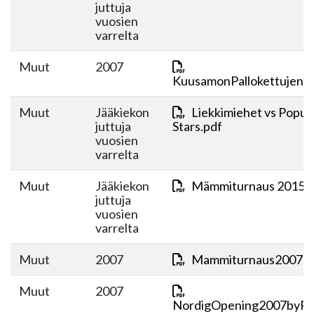
juttuja
vuosien
varrelta
Muut
2007
KuusamonPallokettujenvi
Muut
Jääkiekon
Liekkimiehet vs Popula
juttuja
Stars.pdf
vuosien
varrelta
Muut
Jääkiekon
Mämmiturnaus 2015.p
juttuja
vuosien
varrelta
Muut
2007
Mammiturnaus2007.p
Muut
2007
NordigOpening2007byPo