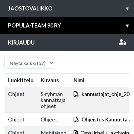
JAOSTOVALIKKO
▾
POPULA-TEAM 90 RY
▾
KIRJAUDU
Luokittelu
Kuvaus
Nimi
Ohjeet
S-ryhmän
kannustajat_ohje_2023
kannattaja
ohjeet
Ohjeet
Ohjeet
Ohjeistus Kannustajat
Ohjeet
Mehiläisen
OmaUrheilu_aktivointi