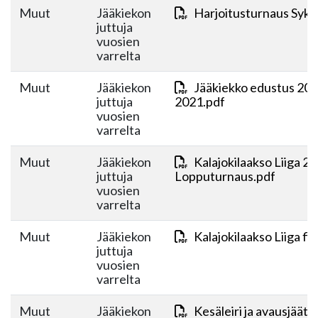
Muut
Jääkiekon
Harjoitusturnaus Syks
juttuja
vuosien
varrelta
Muut
Jääkiekon
Jääkiekko edustus 201
juttuja
2021.pdf
vuosien
varrelta
Muut
Jääkiekon
Kalajokilaakso Liiga 2
juttuja
Lopputurnaus.pdf
vuosien
varrelta
Muut
Jääkiekon
Kalajokilaakso Liiga fin
juttuja
vuosien
varrelta
Muut
Jääkiekon
Kesäleiri ja avausjäät 