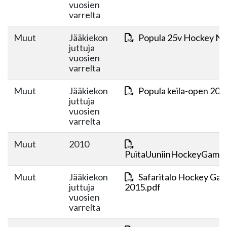
vuosien
varrelta
Muut
Jääkiekon
Popula 25v Hockey Ni
juttuja
vuosien
varrelta
Muut
Jääkiekon
Popula keila-open 201
juttuja
vuosien
varrelta
Muut
2010
PuitaUuniinHockeyGame
Muut
Jääkiekon
Safaritalo Hockey Ga
juttuja
2015.pdf
vuosien
varrelta