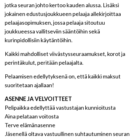
jotka seuran johto kertoo kauden alussa. Lisäksi
jokainen edustusjoukkueen pelaaja allekirjoittaa
pelaajasopimuksen, jossa pelaaja sitoutuu
joukkueessa vallitseviin sääntöihin sekä
kurinpidollisiin käytäntöihin.
Kaikki mahdolliset viivästysseuraamukset, korot ja
perintäkulut, peritään pelaajalta.
Pelaamisen edellytyksenä on, että kaikki maksut
suoritetaan ajallaan!
ASENNE JA VELVOITTEET
Pelipaikka edellyttää vastustajan kunnioitusta
Aina pelataan voitosta
Terve elämänasenne
Jäsenellä oltava vastuullinen suhtautuminen seuran