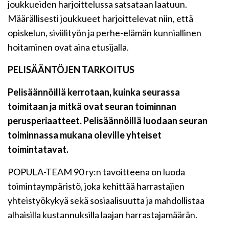
joukkueiden harjoittelussa satsataan laatuun.
Määrällisesti joukkueet harjoittelevat niin, että
opiskelun, siviilityön ja perhe-elämän kunniallinen
hoitaminen ovat aina etusijalla.
PELISÄÄNTÖJEN TARKOITUS
Pelisäännöillä kerrotaan, kuinka seurassa
toimitaan ja mitkä ovat seuran toiminnan
perusperiaatteet. Pelisäännöillä luodaan seuran
toiminnassa mukana oleville yhteiset
toimintatavat.
POPULA-TEAM 90 ry:n tavoitteena on luoda
toimintaympäristö, joka kehittää harrastajien
yhteistyökykyä sekä sosiaalisuutta ja mahdollistaa
alhaisilla kustannuksilla laajan harrastajamäärän.