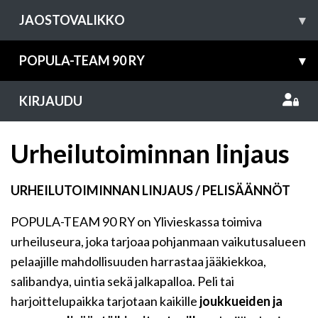
JAOSTOVALIKKO
▾
POPULA-TEAM 90 RY
▾
KIRJAUDU
Urheilutoiminnan linjaus
URHEILUTOIMINNAN LINJAUS / PELISÄÄNNÖT
POPULA-TEAM 90 RY
on Ylivieskassa toimiva
urheiluseura, joka tarjoaa pohjanmaan vaikutusalueen
pelaajille mahdollisuuden harrastaa jääkiekkoa,
salibandya, uintia sekä jalkapalloa. Peli tai
harjoittelupaikka tarjotaan kaikille
joukkueiden ja