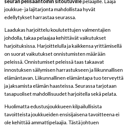
seuran pelisääntöihin sitoutuville
pelaajille. Laaja
joukkue- ja lajitarjonta mahdollistaa hyvät
edellytykset harrastaa seurassa.
Laadukas harjoittelu koulutettujen valmentajien
johdolla, takaa pelaajaa kehittävät vaikutukset
harjoituksissa. Harjoittelulla ja kaikkensa yrittämisellä
on suorat vaikutukset onnistumisten määrään
peleissä. Onnistumiset peleissä taas takaavat
innostuksen säilymisen harrastukseen ja liikunnallisen
elämäntavan. Liikunnallinen elämäntapa tuo terveyttä
ja jaksamista elämän haasteissa. Seurassa tarjotaan
tasapuoliset mahdollisuudet harjoitella sekä pelata.
Huolimatta edustusjoukkueen kilpailullisista
tavoitteista joukkueiden ensisijaisena tavoitteena ei
ole kehittää ammattipelaajia. Tästä johtuen