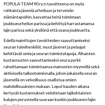
POPULA-TEAM 90 ry:n tavoitteena on myös
rohkaista jäseniä urheiluun ja terveisiin
elämäntapoihin, kasvattaa heitä toimimaan
joukkueurheilun parissa ja kehittyä harrastamansa
lajin parissa sekä yksilönä että osana joukkuetta.
Edellä mainittujen tavoitteiden saavuttamiseksi
seuran toimihenkilöt, muut jäsenet ja pelaajat
kehittävät omia ja seuran toimintatapoja. Alhaisten
kustannusten saavuttamiseksi seura pyrkii
rahoittamaan toimintaansa mainosten myynnillä sekä
aktiivisella talkootoiminnalla, johon jokaisella seuran
jäsenellä on velvollisuus osallistua omien
mahdollisuuksien mukaan. Loput kauden aikana
kertyvät kustannukset veloitetaan lajikohtaisten
kulujen perusteella suoraan kunkin joukkueen/lajin