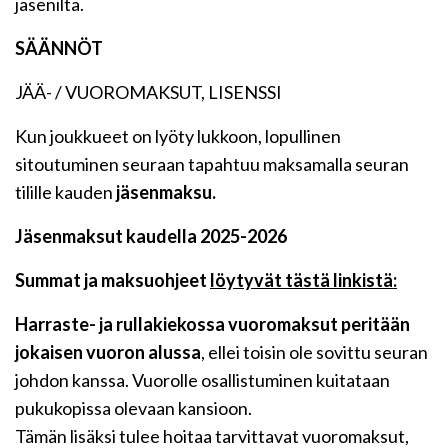
jäseniltä.
SÄÄNNÖT
JÄÄ- / VUOROMAKSUT, LISENSSI
Kun joukkueet on lyöty lukkoon, lopullinen
sitoutuminen seuraan tapahtuu maksamalla seuran
tilille kauden
jäsenmaksu.
Jäsenmaksut kaudella 2025-2026
Summat ja maksuohjeet
löytyvät tästä linkistä:
Harraste- ja rullakiekossa vuoromaksut peritään
jokaisen vuoron alussa
, ellei toisin ole sovittu seuran
johdon kanssa. Vuorolle osallistuminen kuitataan
pukukopissa olevaan kansioon.
Tämän lisäksi tulee hoitaa tarvittavat vuoromaksut,