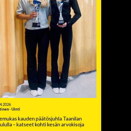
.4.2026
tinen
-
Uinti
emukas kauden päätösjuhla Taanilan
ululla – katseet kohti kesän arvokisoja