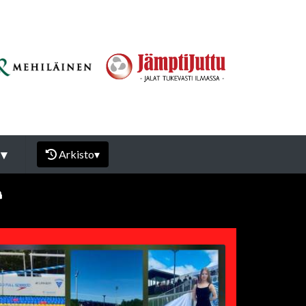
I
▾
Arkisto
▾