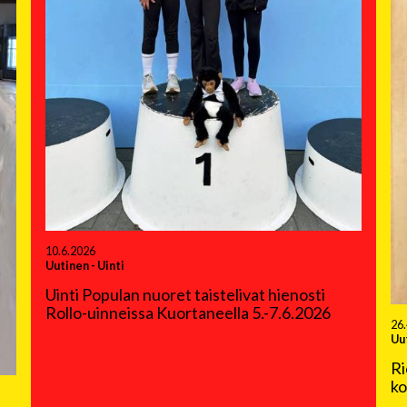
10.6.2026
Uutinen
-
Uinti
Uinti Populan nuoret taistelivat hienosti
Rollo-uinneissa Kuortaneella 5.-7.6.2026
26
Uu
Ri
ko