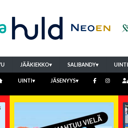
VU
JÄÄKIEKKO
▾
SALIBANDY
▾
UINT
UINTI
▾
JÄSENYYS
▾