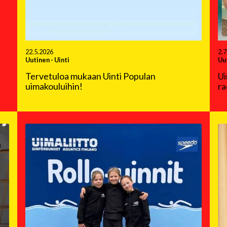
22.5.2026
2.7
Uutinen
-
Uinti
Uu
Tervetuloa mukaan Uinti Populan
Ui
uimakouluihin!
ra