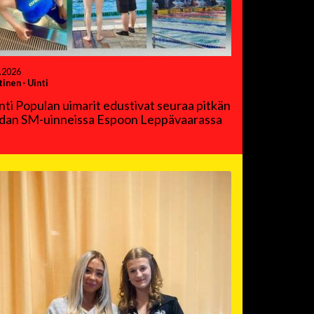
.2026
tinen
-
Uinti
nti Populan uimarit edustivat seuraa pitkän
dan SM-uinneissa Espoon Leppävaarassa