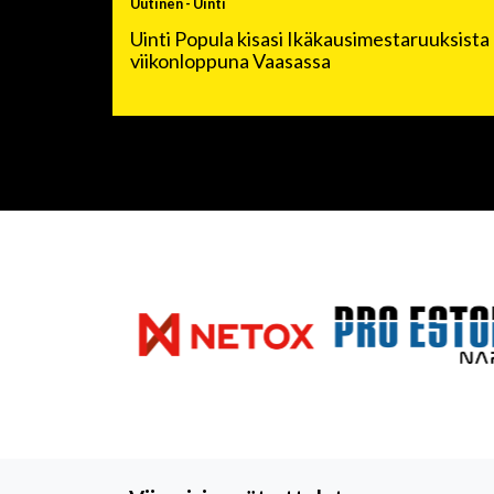
Uutinen
-
Uinti
Uinti Popula kisasi Ikäkausimestaruuksista
viikonloppuna Vaasassa