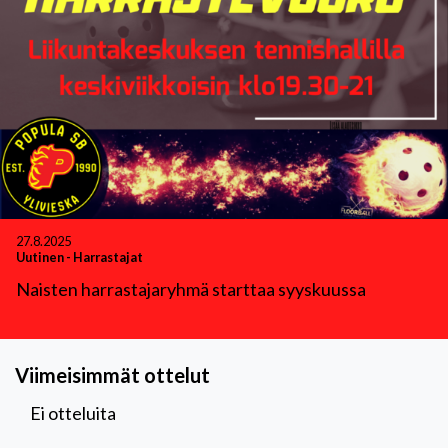
27.8.2025
Uutinen
-
Harrastajat
Naisten harrastajaryhmä starttaa syyskuussa
Viimeisimmät ottelut
Ei otteluita