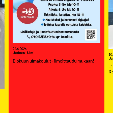
24.6.2026
Uutinen
-
Uinti
10
Uu
Elokuun uimakoulut - ilmoittaudu mukaan!
Ui
Ro