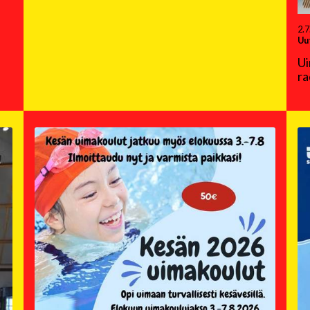
2.7
Uu
Ui
ra