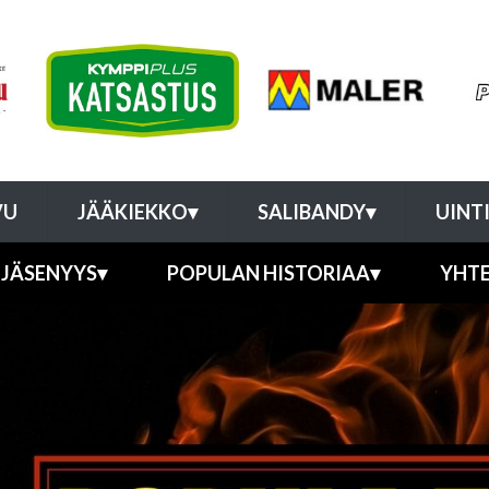
VU
JÄÄKIEKKO
▾
SALIBANDY
▾
UINT
JÄSENYYS
▾
POPULAN HISTORIAA
▾
YHT