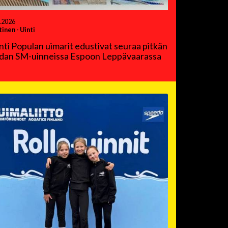
.2026
tinen
-
Uinti
nti Populan uimarit edustivat seuraa pitkän
dan SM-uinneissa Espoon Leppävaarassa