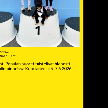
.6.2026
tinen
-
Uinti
nti Populan nuoret taistelivat hienosti
llo-uinneissa Kuortaneella 5.-7.6.2026