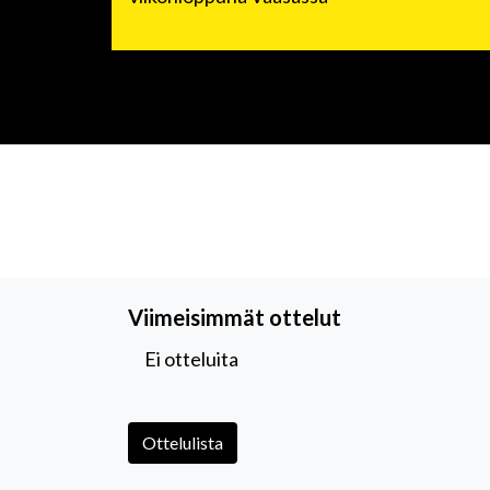
Viimeisimmät ottelut
Ei otteluita
Ottelulista