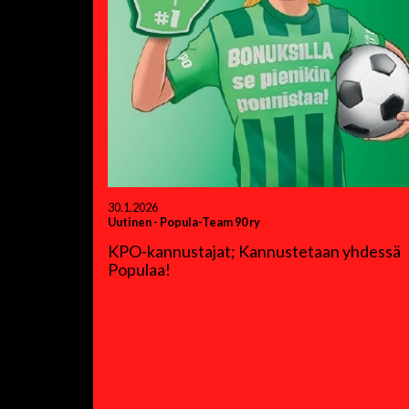
30.1.2026
Uutinen
-
Popula-Team 90 ry
KPO-kannustajat; Kannustetaan yhdessä
Populaa!