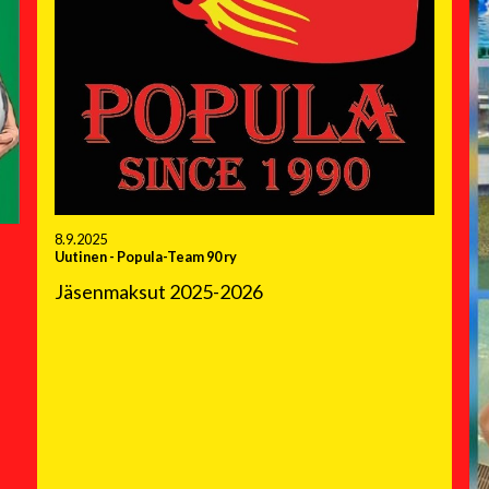
8.9.2025
Uutinen
-
Popula-Team 90 ry
Jäsenmaksut 2025-2026