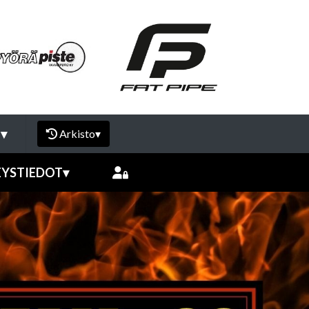
I
▾
Arkisto
▾
EYSTIEDOT
▾