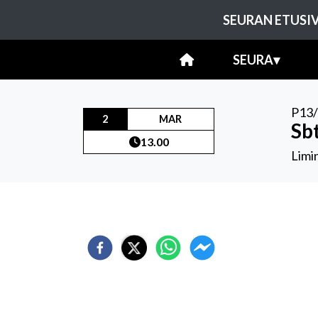
SEURAN ETUSI
SEURA
▾
P13
2
MAR
Sbt
13.00
Limin