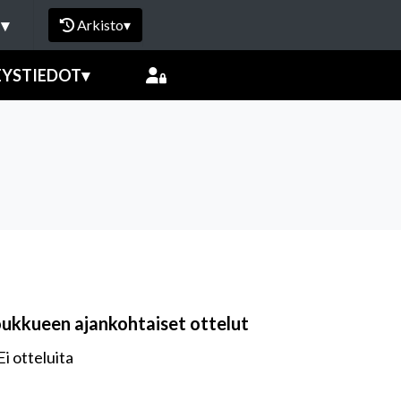
I
▾
Arkisto
▾
EYSTIEDOT
▾
oukkueen ajankohtaiset ottelut
Ei otteluita