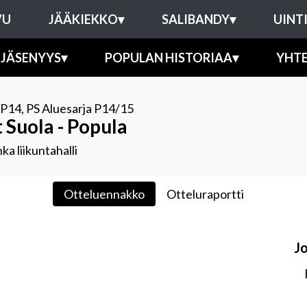
VU
JÄÄKIEKKO
▾
SALIBANDY
▾
UINT
JÄSENYYS
▾
POPULAN HISTORIAA
▾
YHT
/P14
,
PS Aluesarja P14/15
 Suola - Popula
ka liikuntahalli
Otteluennakko
Otteluraportti
J