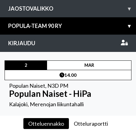
JAOSTOVALIKKO
▾
POPULA-TEAM 90 RY
▾
KIRJAUDU
2
MAR
14.00
Populan Naiset
,
N3D PM
Populan Naiset - HiPa
Kalajoki, Merenojan liikuntahalli
Otteluennakko
Otteluraportti