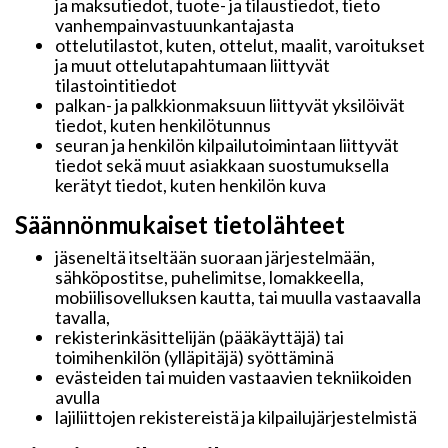
ja maksutiedot, tuote- ja tilaustiedot, tieto
vanhempainvastuunkantajasta
ottelutilastot, kuten, ottelut, maalit, varoitukset
ja muut ottelutapahtumaan liittyvät
tilastointitiedot
palkan- ja palkkionmaksuun liittyvät yksilöivät
tiedot, kuten henkilötunnus
seuran ja henkilön kilpailutoimintaan liittyvät
tiedot sekä muut asiakkaan suostumuksella
kerätyt tiedot, kuten henkilön kuva
Säännönmukaiset tietolähteet
jäseneltä itseltään suoraan järjestelmään,
sähköpostitse, puhelimitse, lomakkeella,
mobiilisovelluksen kautta, tai muulla vastaavalla
tavalla,
rekisterinkäsittelijän (pääkäyttäjä) tai
toimihenkilön (ylläpitäjä) syöttäminä
evästeiden tai muiden vastaavien tekniikoiden
avulla
lajiliittojen rekistereistä ja kilpailujärjestelmistä