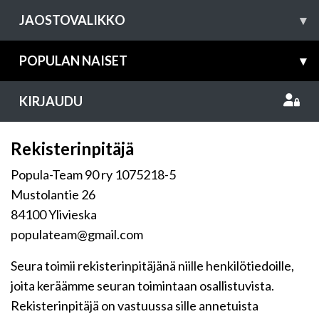
JAOSTOVALIKKO
▾
POPULAN NAISET
▾
KIRJAUDU
Rekisterinpitäjä
Popula-Team 90 ry 1075218-5
Mustolantie 26
84100 Ylivieska
populateam@gmail.com
Seura toimii rekisterinpitäjänä niille henkilötiedoille,
joita keräämme seuran toimintaan osallistuvista.
Rekisterinpitäjä on vastuussa sille annetuista