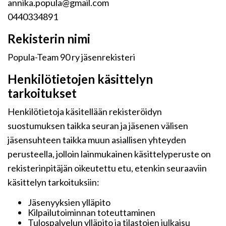
annika.popula@gmail.com
0440334891
Rekisterin nimi
Popula-Team 90 ry jäsenrekisteri
Henkilötietojen käsittelyn
tarkoitukset
Henkilötietoja käsitellään rekisteröidyn
suostumuksen taikka seuran ja jäsenen välisen
jäsensuhteen taikka muun asiallisen yhteyden
perusteella, jolloin lainmukainen käsittelyperuste on
rekisterinpitäjän oikeutettu etu, etenkin seuraaviin
käsittelyn tarkoituksiin:
Jäsenyyksien ylläpito
Kilpailutoiminnan toteuttaminen
Tulospalvelun ylläpito ja tilastojen julkaisu