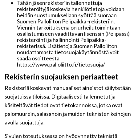
Tähän jäsenrekisteriin tallennettuja
rekisteröityjä koskevia henkilötietoja voidaan
heidän suostumuksellaan syöttää suoraan
Suomen Palloliiton Pelipaikka -rekisteriin.
Viennin tarkoituksena on urheilutoimintaan
osallistumiseen vaadittavan lisenssin (Pelipassi)
rekisteröinti ja hallinnointi Pelipaikka-
rekisterissä. Lisätietoja Suomen Palloliiton
noudattamasta tietosuojakäytännöstä voit
saada osoitteesta
https://www.palloliitto.fi/tietosuoja/
Rekisterin suojauksen periaatteet
Rekisteriä koskevat manuaaliset aineistot säilytetään
suojatuissa tiloissa. Digitaalisesti tallennetut ja
käsiteltävät tiedot ovat tietokannoissa, jotka ovat
palomuurein, salasanoin ja muiden teknisten keinojen
avulla suojattuja.
Sivujen toteutuksessa on hyödynnetty teknistä