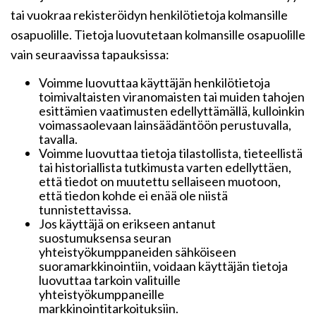
tai vuokraa rekisteröidyn henkilötietoja kolmansille
osapuolille. Tietoja luovutetaan kolmansille osapuolille
vain seuraavissa tapauksissa:
Voimme luovuttaa käyttäjän henkilötietoja
toimivaltaisten viranomaisten tai muiden tahojen
esittämien vaatimusten edellyttämällä, kulloinkin
voimassaolevaan lainsäädäntöön perustuvalla,
tavalla.
Voimme luovuttaa tietoja tilastollista, tieteellistä
tai historiallista tutkimusta varten edellyttäen,
että tiedot on muutettu sellaiseen muotoon,
että tiedon kohde ei enää ole niistä
tunnistettavissa.
Jos käyttäjä on erikseen antanut
suostumuksensa seuran
yhteistyökumppaneiden sähköiseen
suoramarkkinointiin, voidaan käyttäjän tietoja
luovuttaa tarkoin valituille
yhteistyökumppaneille
markkinointitarkoituksiin.