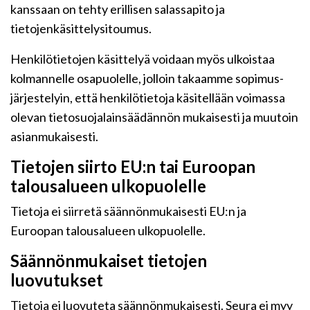
kanssaan on tehty erillisen salassapito ja
tietojenkäsittelysitoumus.
Henkilötietojen käsittelyä voidaan myös ulkoistaa
kolmannelle osapuolelle, jolloin takaamme sopimus-
järjestelyin, että henkilötietoja käsitellään voimassa
olevan tietosuojalainsäädännön mukaisesti ja muutoin
asianmukaisesti.
Tietojen siirto EU:n tai Euroopan
talousalueen ulkopuolelle
Tietoja ei siirretä säännönmukaisesti EU:n ja
Euroopan talousalueen ulkopuolelle.
Säännönmukaiset tietojen
luovutukset
Tietoja ei luovuteta säännönmukaisesti. Seura ei myy