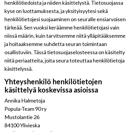
henkilötiedoista ja niiden käsittelystä. Tietosuojassa
kyse on luottamuksesta, ja yksityisyytesi sekä
henkilötietojesi suojaaminen on seuralle ensiarvoisen
tärkeää. Sen vuoksi keräämme henkilötietojasi vain
niissä määrin, kuin tarvitsemme niitä ylläpitääksemme
ja hoitaaksemme suhdetta seuran toimintaan
osallistuviin. Tässä tietosuojaselosteessa on käsitelty
niitä periaatteita, joita seura toteuttaa henkilötietoja
käsittelyssä.
Yhteyshenkilö henkilötietojen
käsittelyä koskevissa asioissa
Annika Halmetoja
Popula-Team 90 ry
Mustolantie 26
84100 Ylivieska