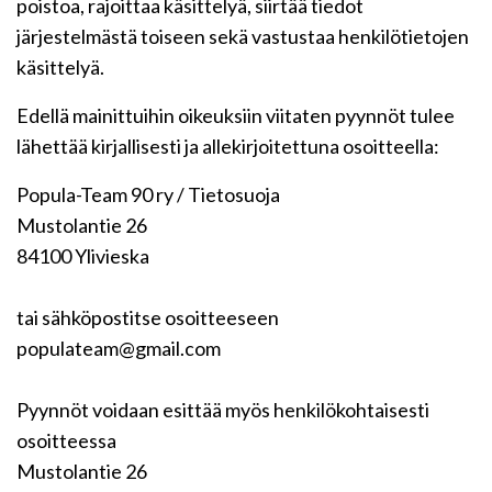
poistoa, rajoittaa käsittelyä, siirtää tiedot
järjestelmästä toiseen sekä vastustaa henkilötietojen
käsittelyä.
Edellä mainittuihin oikeuksiin viitaten pyynnöt tulee
lähettää kirjallisesti ja allekirjoitettuna osoitteella:
Popula-Team 90 ry / Tietosuoja
Mustolantie 26
84100 Ylivieska
tai sähköpostitse osoitteeseen
populateam@gmail.com
Pyynnöt voidaan esittää myös henkilökohtaisesti
osoitteessa
Mustolantie 26