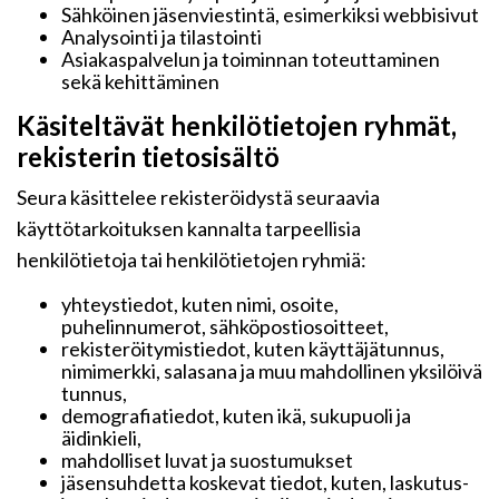
Sähköinen jäsenviestintä, esimerkiksi webbisivut
Analysointi ja tilastointi
Asiakaspalvelun ja toiminnan toteuttaminen
sekä kehittäminen
Käsiteltävät henkilötietojen ryhmät,
rekisterin tietosisältö
Seura käsittelee rekisteröidystä seuraavia
käyttötarkoituksen kannalta tarpeellisia
henkilötietoja tai henkilötietojen ryhmiä:
yhteystiedot, kuten nimi, osoite,
puhelinnumerot, sähköpostiosoitteet,
rekisteröitymistiedot, kuten käyttäjätunnus,
nimimerkki, salasana ja muu mahdollinen yksilöivä
tunnus,
demografiatiedot, kuten ikä, sukupuoli ja
äidinkieli,
mahdolliset luvat ja suostumukset
jäsensuhdetta koskevat tiedot, kuten, laskutus-