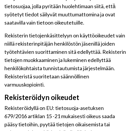
tietosuojaa, jolla pyritään huolehtimaan siitä, että̈
syötetyt tiedot säilyvät muuttumattomina ja ovat
saatavilla vain tietoon oikeutetuille.
Rekisterin tietojenkäsittelyyn on käyttöoikeudet vain
niillä rekisterinpitäjän henkilöstön jäsenillä joiden
työtehtävien suorittaminen sitä edellyttää. Rekisterin
tietojen muokkaaminen ja lukeminen edellyttää
henkilökohtaista tunnistautumista järjestelmään.
Rekisteristä suoritetaan säännöllinen
varmuuskopiointi.
Rekisteröidyn oikeudet
Rekisteröidyllä on EU: tietosuoja-asetuksen
679/2016 artiklan 15 -21 mukaisesti oikeus saada
pääsy tietoihin, pyytää tietojen oikaisemista tai