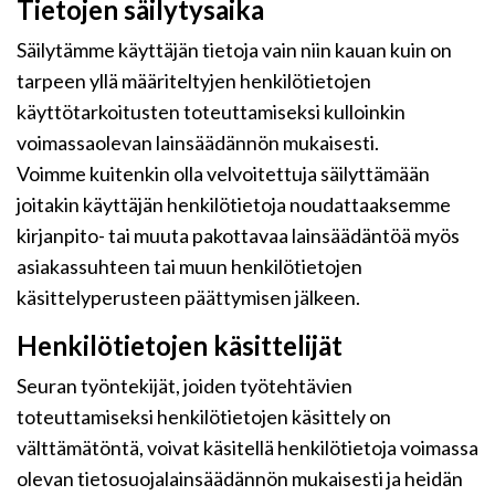
Tietojen säilytysaika
Säilytämme käyttäjän tietoja vain niin kauan kuin on
tarpeen yllä määriteltyjen henkilötietojen
käyttötarkoitusten toteuttamiseksi kulloinkin
voimassaolevan lainsäädännön mukaisesti.
Voimme kuitenkin olla velvoitettuja säilyttämään
joitakin käyttäjän henkilötietoja noudattaaksemme
kirjanpito- tai muuta pakottavaa lainsäädäntöä myös
asiakassuhteen tai muun henkilötietojen
käsittelyperusteen päättymisen jälkeen.
Henkilötietojen käsittelijät
Seuran työntekijät, joiden työtehtävien
toteuttamiseksi henkilötietojen käsittely on
välttämätöntä, voivat käsitellä henkilötietoja voimassa
olevan tietosuojalainsäädännön mukaisesti ja heidän