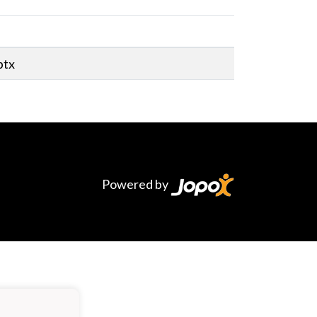
ptx
f
Powered by