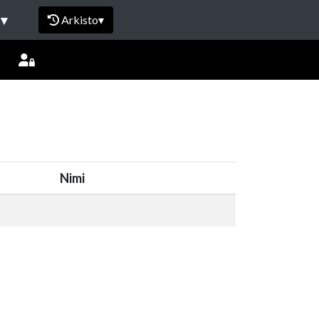
I
▾
Arkisto
▾
Nimi