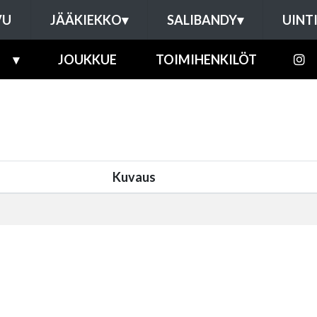
VU
JÄÄKIEKKO
▾
SALIBANDY
▾
UINT
▾
JOUKKUE
TOIMIHENKILÖT
Kuvaus