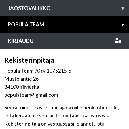
JAOSTOVALIKKO
▾
POPULA TEAM
▾
KIRJAUDU
Rekisterinpitäjä
Popula-Team 90 ry 1075218-5
Mustolantie 26
84100 Ylivieska
populateam@gmail.com
Seura toimii rekisterinpitäjänä niille henkilötiedoille,
joita keräämme seuran toimintaan osallistuvista.
Rekisterinpitäjä on vastuussa sille annetuista