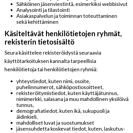
Sähköinen jäsenviestintä, esimerkiksi webbisivut
Analysointi ja tilastointi
Asiakaspalvelun ja toiminnan toteuttaminen
sekä kehittäminen
Käsiteltävät henkilötietojen ryhmät,
rekisterin tietosisältö
Seura käsittelee rekisteröidystä seuraavia
käyttötarkoituksen kannalta tarpeellisia
henkilötietoja tai henkilötietojen ryhmiä:
yhteystiedot, kuten nimi, osoite,
puhelinnumerot, sähköpostiosoitteet,
rekisteröitymistiedot, kuten käyttäjätunnus,
nimimerkki, salasana ja muu mahdollinen yksilöivä
tunnus,
demografiatiedot, kuten ikä, sukupuoli ja
äidinkieli,
mahdolliset luvat ja suostumukset
jäsensuhdetta koskevat tiedot, kuten, laskutus-