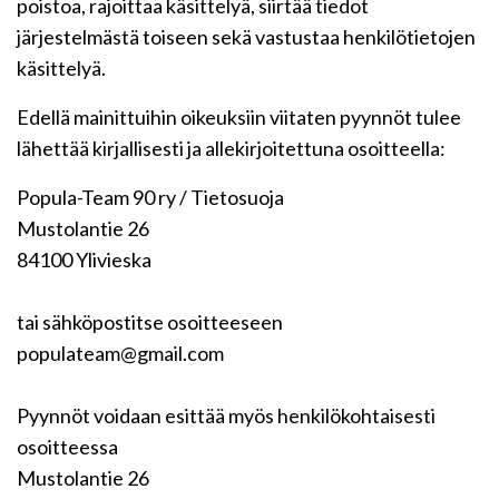
poistoa, rajoittaa käsittelyä, siirtää tiedot
järjestelmästä toiseen sekä vastustaa henkilötietojen
käsittelyä.
Edellä mainittuihin oikeuksiin viitaten pyynnöt tulee
lähettää kirjallisesti ja allekirjoitettuna osoitteella:
Popula-Team 90 ry / Tietosuoja
Mustolantie 26
84100 Ylivieska
tai sähköpostitse osoitteeseen
populateam@gmail.com
Pyynnöt voidaan esittää myös henkilökohtaisesti
osoitteessa
Mustolantie 26