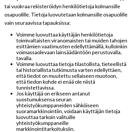
tai vuokraa rekisteröidyn henkilötietoja kolmansille
osapuolille. Tietoja luovutetaan kolmansille osapuolille
vain seuraavissa tapauksissa:
Voimme luovuttaa käyttäjän henkilötietoja
toimivaltaisten viranomaisten tai muiden tahojen
esittämien vaatimusten edellyttämällä, kulloinkin
voimassaolevaan lainsäädäntöön perustuvalla,
tavalla.
Voimme luovuttaa tietoja tilastollista, tieteellistä
tai historiallista tutkimusta varten edellyttäen,
että tiedot on muutettu sellaiseen muotoon,
että tiedon kohde ei enää ole niistä
tunnistettavissa.
Jos käyttäjä on erikseen antanut
suostumuksensa seuran
yhteistyökumppaneiden sähköiseen
suoramarkkinointiin, voidaan käyttäjän tietoja
luovuttaa tarkoin valituille
yhteistyökumppaneille
markkinointitarkoituksiin.