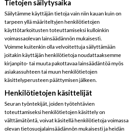
Tietojen säilytysaika
Säilytämme käyttäjän tietoja vain niin kauan kuin on
tarpeen yllä määriteltyjen henkilötietojen
käyttötarkoitusten toteuttamiseksi kulloinkin
voimassaolevan lainsäädännön mukaisesti.
Voimme kuitenkin olla velvoitettuja säilyttämään
joitakin käyttäjän henkilötietoja noudattaaksemme
kirjanpito- tai muuta pakottavaa lainsäädäntöä myös
asiakassuhteen tai muun henkilötietojen
käsittelyperusteen päättymisen jälkeen.
Henkilötietojen käsittelijät
Seuran työntekijät, joiden työtehtävien
toteuttamiseksi henkilötietojen käsittely on
välttämätöntä, voivat käsitellä henkilötietoja voimassa
olevan tietosuojalainsäädännön mukaisesti ja heidän