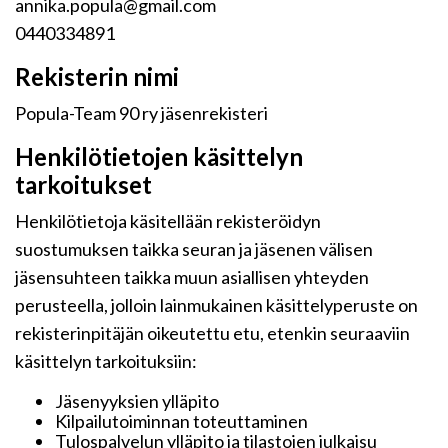
annika.popula@gmail.com
0440334891
Rekisterin nimi
Popula-Team 90 ry jäsenrekisteri
Henkilötietojen käsittelyn
tarkoitukset
Henkilötietoja käsitellään rekisteröidyn
suostumuksen taikka seuran ja jäsenen välisen
jäsensuhteen taikka muun asiallisen yhteyden
perusteella, jolloin lainmukainen käsittelyperuste on
rekisterinpitäjän oikeutettu etu, etenkin seuraaviin
käsittelyn tarkoituksiin:
Jäsenyyksien ylläpito
Kilpailutoiminnan toteuttaminen
Tulospalvelun ylläpito ja tilastojen julkaisu