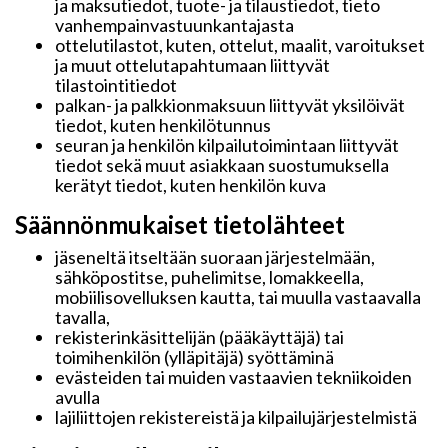
ja maksutiedot, tuote- ja tilaustiedot, tieto
vanhempainvastuunkantajasta
ottelutilastot, kuten, ottelut, maalit, varoitukset
ja muut ottelutapahtumaan liittyvät
tilastointitiedot
palkan- ja palkkionmaksuun liittyvät yksilöivät
tiedot, kuten henkilötunnus
seuran ja henkilön kilpailutoimintaan liittyvät
tiedot sekä muut asiakkaan suostumuksella
kerätyt tiedot, kuten henkilön kuva
Säännönmukaiset tietolähteet
jäseneltä itseltään suoraan järjestelmään,
sähköpostitse, puhelimitse, lomakkeella,
mobiilisovelluksen kautta, tai muulla vastaavalla
tavalla,
rekisterinkäsittelijän (pääkäyttäjä) tai
toimihenkilön (ylläpitäjä) syöttäminä
evästeiden tai muiden vastaavien tekniikoiden
avulla
lajiliittojen rekistereistä ja kilpailujärjestelmistä