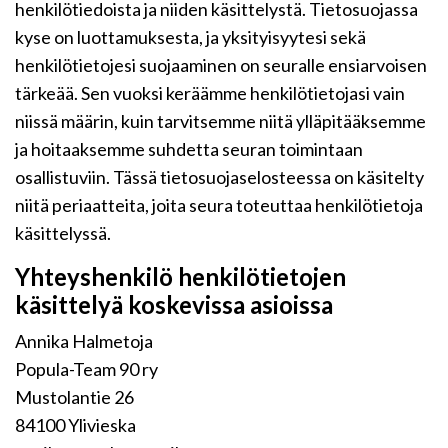
henkilötiedoista ja niiden käsittelystä. Tietosuojassa
kyse on luottamuksesta, ja yksityisyytesi sekä
henkilötietojesi suojaaminen on seuralle ensiarvoisen
tärkeää. Sen vuoksi keräämme henkilötietojasi vain
niissä määrin, kuin tarvitsemme niitä ylläpitääksemme
ja hoitaaksemme suhdetta seuran toimintaan
osallistuviin. Tässä tietosuojaselosteessa on käsitelty
niitä periaatteita, joita seura toteuttaa henkilötietoja
käsittelyssä.
Yhteyshenkilö henkilötietojen
käsittelyä koskevissa asioissa
Annika Halmetoja
Popula-Team 90 ry
Mustolantie 26
84100 Ylivieska