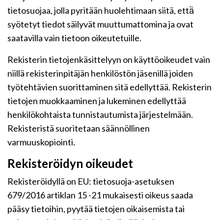
tietosuojaa, jolla pyritään huolehtimaan siitä, että̈
syötetyt tiedot säilyvät muuttumattomina ja ovat
saatavilla vain tietoon oikeutetuille.
Rekisterin tietojenkäsittelyyn on käyttöoikeudet vain
niillä rekisterinpitäjän henkilöstön jäsenillä joiden
työtehtävien suorittaminen sitä edellyttää. Rekisterin
tietojen muokkaaminen ja lukeminen edellyttää
henkilökohtaista tunnistautumista järjestelmään.
Rekisteristä suoritetaan säännöllinen
varmuuskopiointi.
Rekisteröidyn oikeudet
Rekisteröidyllä on EU: tietosuoja-asetuksen
679/2016 artiklan 15 -21 mukaisesti oikeus saada
pääsy tietoihin, pyytää tietojen oikaisemista tai