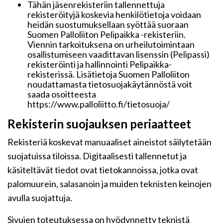
Tähän jäsenrekisteriin tallennettuja
rekisteröityjä koskevia henkilötietoja voidaan
heidän suostumuksellaan syöttää suoraan
Suomen Palloliiton Pelipaikka -rekisteriin.
Viennin tarkoituksena on urheilutoimintaan
osallistumiseen vaadittavan lisenssin (Pelipassi)
rekisteröinti ja hallinnointi Pelipaikka-
rekisterissä. Lisätietoja Suomen Palloliiton
noudattamasta tietosuojakäytännöstä voit
saada osoitteesta
https://www.palloliitto.fi/tietosuoja/
Rekisterin suojauksen periaatteet
Rekisteriä koskevat manuaaliset aineistot säilytetään
suojatuissa tiloissa. Digitaalisesti tallennetut ja
käsiteltävät tiedot ovat tietokannoissa, jotka ovat
palomuurein, salasanoin ja muiden teknisten keinojen
avulla suojattuja.
Sivujen toteutuksessa on hyödynnetty teknistä