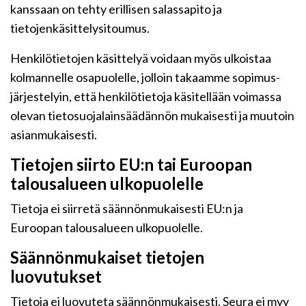
kanssaan on tehty erillisen salassapito ja
tietojenkäsittelysitoumus.
Henkilötietojen käsittelyä voidaan myös ulkoistaa
kolmannelle osapuolelle, jolloin takaamme sopimus-
järjestelyin, että henkilötietoja käsitellään voimassa
olevan tietosuojalainsäädännön mukaisesti ja muutoin
asianmukaisesti.
Tietojen siirto EU:n tai Euroopan
talousalueen ulkopuolelle
Tietoja ei siirretä säännönmukaisesti EU:n ja
Euroopan talousalueen ulkopuolelle.
Säännönmukaiset tietojen
luovutukset
Tietoja ei luovuteta säännönmukaisesti. Seura ei myy